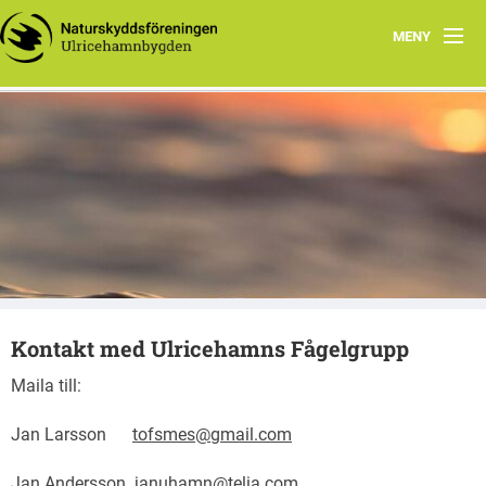
MENY
Hem
Välkommen till Ulricehamnsbygden
Verksamhetsberättelser
Ulricehamnsbygden
Styrelsen
Föreningens stadgar
Vad du kan göra
Kontakt med Ulricehamns Fågelgrupp
Fågelgruppen
Maila till:
Program
Jan Larsson
tofsmes@gmail.com
Jan Andersson
januhamn@telia.com