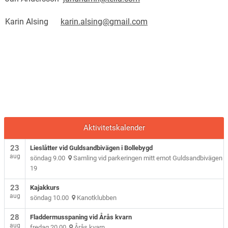
Karin Alsing
karin.alsing@gmail.com
Aktivitetskalender
23
Lieslåtter vid Guldsandbivägen i Bollebygd
aug
söndag 9.00
Samling vid parkeringen mitt emot Guldsandbivägen
19
23
Kajakkurs
aug
söndag 10.00
Kanotklubben
28
Fladdermusspaning vid Årås kvarn
aug
fredag 20.00
Årås kvarn