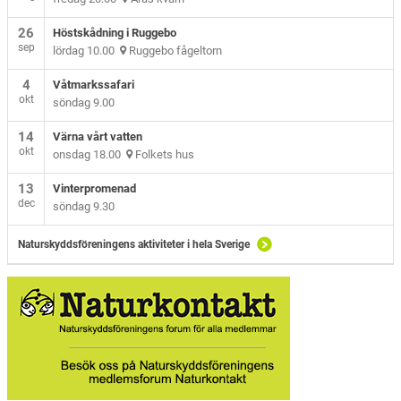
26
Höstskådning i Ruggebo
sep
lördag 10.00
Ruggebo fågeltorn
4
Våtmarkssafari
okt
söndag 9.00
14
Värna vårt vatten
okt
onsdag 18.00
Folkets hus
13
Vinterpromenad
dec
söndag 9.30
Naturskyddsföreningens aktiviteter i hela Sverige