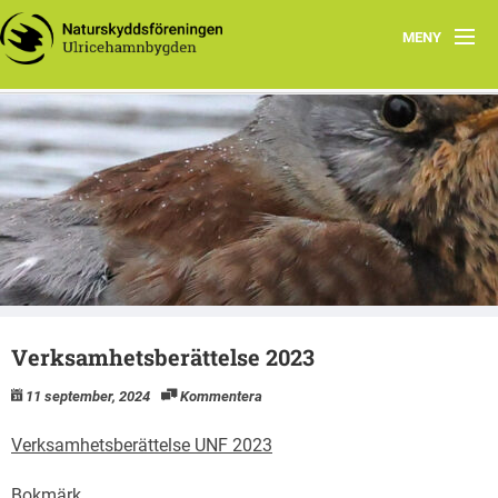
MENY
Hem
Välkommen till Ulricehamnsbygden
Verksamhetsberättelser
Ulricehamnsbygden
Styrelsen
Föreningens stadgar
Vad du kan göra
Verksamhetsberättelse 2023
Fågelgruppen
11 september, 2024
Kommentera
Program
Verksamhetsberättelse UNF 2023
Bokmärk
.