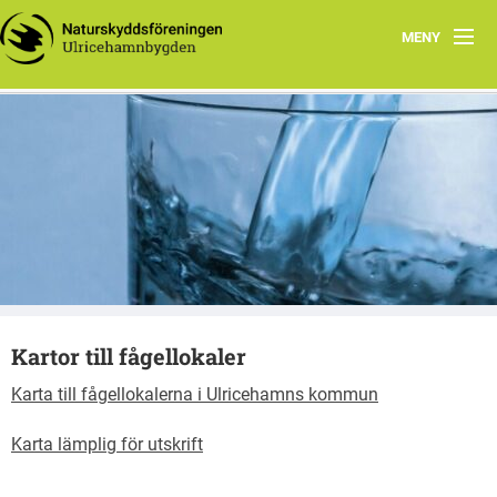
MENY
Hem
Välkommen till Ulricehamnsbygden
Verksamhetsberättelser
Ulricehamnsbygden
Styrelsen
Föreningens stadgar
Vad du kan göra
Kartor till fågellokaler
Fågelgruppen
Karta till fågellokalerna i Ulricehamns kommun
Program
Karta lämplig för utskrift