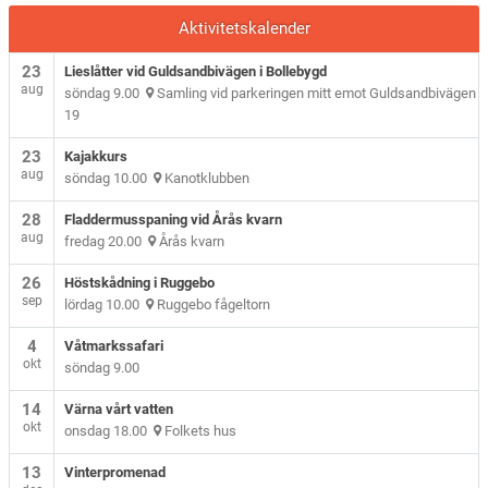
Aktivitetskalender
23
Lieslåtter vid Guldsandbivägen i Bollebygd
aug
söndag 9.00
Samling vid parkeringen mitt emot Guldsandbivägen
19
23
Kajakkurs
aug
söndag 10.00
Kanotklubben
28
Fladdermusspaning vid Årås kvarn
aug
fredag 20.00
Årås kvarn
26
Höstskådning i Ruggebo
sep
lördag 10.00
Ruggebo fågeltorn
4
Våtmarkssafari
okt
söndag 9.00
14
Värna vårt vatten
okt
onsdag 18.00
Folkets hus
13
Vinterpromenad