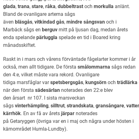
glada
,
trana
,
stare
,
råka
,
dubbeltrast
och
morkulla
anlänt.
Bland de ovanligare arterna sågs
även
bläsgås
,
vitkindad
gås
,
mindre sångsvan
och i
Marbäck sågs en
berguv
mitt på ljusan dag, medan årets
enda spelande
pärluggla
spelade en tid i Boared kring
månadsskiftet.
Raskt in i mars och vårens förväntade fågelarter kommer i år
också, men allt tidigare. De första
smålommarna
sågs redan
den 4:e, vilket måste vara rekord. Ovanligare
tidiga marsfåglar var
spetsbergsgås
,
kungsörn
och
trädlärka
när den första
sädesärlan
noterades den 22:e blev
den årsart nr 107. I sista marsveckan
sågs
vinterhämpling
,
silltrut
,
strandskata
,
gransångare
,
vatten
kärrhök
. En av få av årets
järpar
noterades
på Getaryggen (övriga var en i maj och några under hösten i
kärnområdet Humla-Lundby).