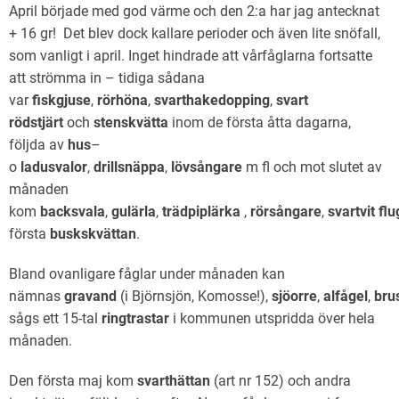
April började med god värme och den 2:a har jag antecknat
+ 16 gr! Det blev dock kallare perioder och även lite snöfall,
som vanligt i april. Inget hindrade att vårfåglarna fortsatte
att strömma in – tidiga sådana
var
fiskgjuse
,
rörhöna
,
svarthakedopping
,
svart
rödstjärt
och
stenskvätta
inom de första åtta dagarna,
följda av
hus
–
o
ladusvalor
,
drillsnäppa
,
lövsångare
m fl och mot slutet av
månaden
kom
b
acksvala
,
gulärla
,
trädpiplärka
,
rörsångare
,
svartvit
fl
första
buskskvättan
.
Bland ovanligare fåglar under månaden kan
nämnas
gravand
(i Björnsjön, Komosse!),
sjöorre
,
alfågel
,
bru
sågs ett 15-tal
ringtrastar
i kommunen utspridda över hela
månaden.
Den första maj kom
svarthättan
(art nr 152) och andra