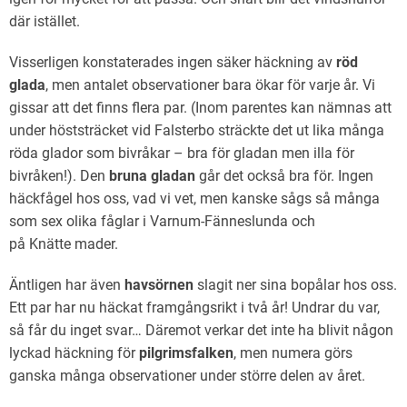
där istället.
Visserligen konstaterades ingen säker häckning av
röd
glada
, men antalet observationer bara ökar för varje år. Vi
gissar att det finns flera par. (Inom parentes kan nämnas att
under höststräcket vid Falsterbo sträckte det ut lika många
röda glador som bivråkar – bra för gladan men illa för
bivråken!). Den
bruna gladan
går det också bra för. Ingen
häckfågel hos oss, vad vi vet, men kanske sågs så många
som sex olika fåglar i Varnum-Fänneslunda och
på Knätte mader.
Äntligen har även
havsörnen
slagit ner sina bopålar hos oss.
Ett par har nu häckat framgångsrikt i två år! Undrar du var,
så får du inget svar… Däremot verkar det inte ha blivit någon
lyckad häckning för
pilgrimsfalken
, men numera görs
ganska många observationer under större delen av året.