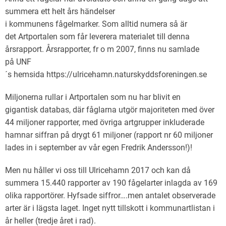
summera ett helt års händelser
i kommunens fågelmarker. Som alltid numera så är
det Artportalen som får leverera materialet till denna
årsrapport. Årsrapporter, fr o m 2007, finns nu samlade
på UNF
´s hemsida https://ulricehamn.naturskyddsforeningen.se
Miljonerna rullar i Artportalen som nu har blivit en
gigantisk databas, där fåglarna utgör majoriteten med över
44 miljoner rapporter, med övriga artgrupper inkluderade
hamnar siffran på drygt 61 miljoner (rapport nr 60 miljoner
lades in i september av vår egen Fredrik Andersson!)!
Men nu håller vi oss till Ulricehamn 2017 och kan då
summera 15.440 rapporter av 190 fågelarter inlagda av 169
olika rapportörer. Hyfsade siffror….men antalet observerade
arter är i lägsta laget. Inget nytt tillskott i kommunartlistan i
år heller (tredje året i rad).