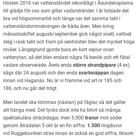
Hösten 2016 var vattenståndet rekordlågt i Åsundensjöarna
till glädje för oss som gillar vadarstränder. I år började det
bra vid högsommartid och länge var det samma takt i
vattenståndsminskningen de båda åren. Men kring
månadsskiftet augusti/september gick något snett, vattnet
steg i rask takt och fram på senhösten blev det mycket höga
nivåer. Långegrund gjorde bara en kort sejour ovan
vattenytan, så det blev endast några få besök och ett fåtal
vadare observerade. Årets enda
större strandpipare
(4 ex)
sågs där 24 augusti och den enda
svartsnäppa
n
dagen
innan vid Haganäs. Nu är vi framme vid art nr 185 och
186, och nu går det trögt.
Men landet ska tömmas (nästan) på fåglar, så det gäller
att hänga med. Det tycks dock inte ha blivit så många
spektakulära sträckdagar, men 5.000
tranor
mot söder
genom Ätradalen 5 okt är en fin siffra.
1.500
ringduvor
vid Ruggeboviken strax innan är också en god siffra, liksom