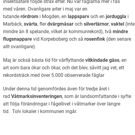
insektsätare följde strax efter. Nu var fåglarna mer i fas
med våren. Ovanligare arter i maj var en
tutande
rördrom
i Mogden, en
lappsparv
och en
jorduggla
i
Marbäck,
svärta
, fler
dvärgmåsar
och
silvertärnor
,
vaktel
(inte
mindre än 8 spelande, vilket är kommunrekord), två
mind
re
flugsnappare
vid Korpeboberg och så
rosenfink
(den senare
allt ovanligare).
Maj är också bästa tid för vårflyttande
vitkindade
gäss
, en
art som bara ökar och ökar, och det blev, såvitt jag vet, ett
rekordsträck med över 5.000 observerade fåglar
Under denna tid genomfördes även för tredje året i
rad
Våtmarksinventeringen
, som är landsomfattande i syfte
att följa förändringar i fågellivet i våtmarker över längre
tid. Tolv lokaler i kommunen ingår.