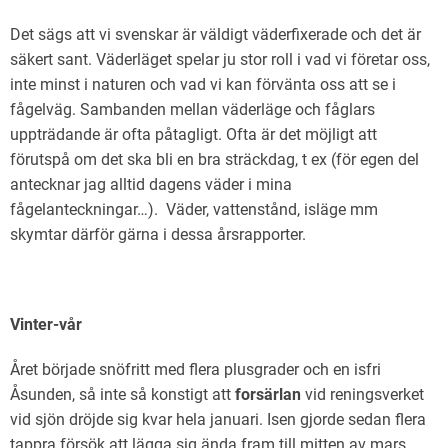
Det sägs att vi svenskar är väldigt väderfixerade och det är
säkert sant. Väderläget spelar ju stor roll i vad vi företar oss,
inte minst i naturen och vad vi kan förvänta oss att se i
fågelväg. Sambanden mellan väderläge och fåglars
uppträdande är ofta påtagligt. Ofta är det möjligt att
förutspå om det ska bli en bra sträckdag, t ex (för egen del
antecknar jag alltid dagens väder i mina
fågelanteckningar…). Väder, vattenstånd, isläge mm
skymtar därför gärna i dessa årsrapporter.
Vinter-vår
Året började snöfritt med flera plusgrader och en isfri
Åsunden, så inte så konstigt att
fo
rsärlan
vid reningsverket
vid sjön dröjde sig kvar hela januari. Isen gjorde sedan flera
tappra försök att lägga sig ända fram till mitten av mars,