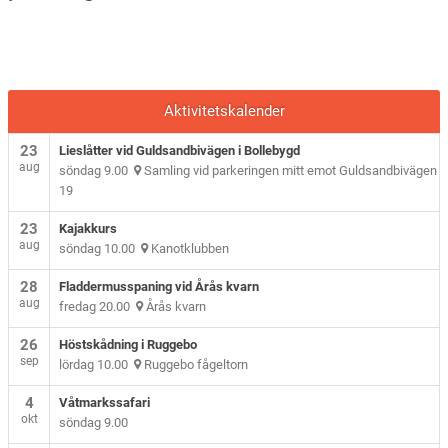
Aktivitetskalender
23
Lieslåtter vid Guldsandbivägen i Bollebygd
aug
söndag 9.00
Samling vid parkeringen mitt emot Guldsandbivägen
19
23
Kajakkurs
aug
söndag 10.00
Kanotklubben
28
Fladdermusspaning vid Årås kvarn
aug
fredag 20.00
Årås kvarn
26
Höstskådning i Ruggebo
sep
lördag 10.00
Ruggebo fågeltorn
4
Våtmarkssafari
okt
söndag 9.00