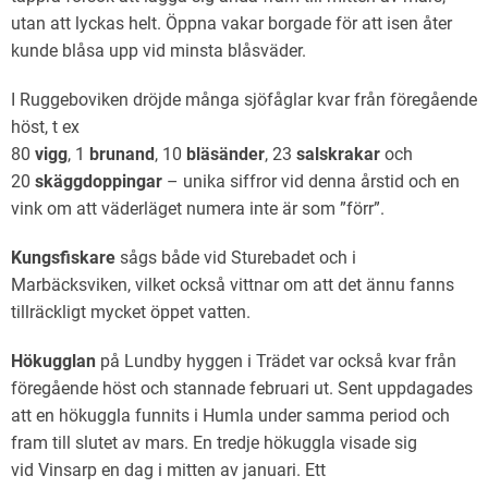
utan att lyckas helt. Öppna vakar borgade för att isen åter
kunde blåsa upp vid minsta blåsväder.
I Ruggeboviken dröjde många sjöfåglar kvar från föregående
höst, t ex
80
vigg
, 1
brunand
, 10
bläsänder
, 23
salskrakar
och
20
skäggdoppingar
– unika siffror vid denna årstid och en
vink om att väderläget numera inte är som ”förr”.
Kungsfiskare
sågs både vid Sturebadet och i
Marbäcksviken, vilket också vittnar om att det ännu fanns
tillräckligt mycket öppet vatten.
Hökugglan
på Lundby hyggen i Trädet var också kvar från
föregående höst och stannade februari ut. Sent uppdagades
att en hökuggla funnits i Humla under samma period och
fram till slutet av mars. En tredje hökuggla visade sig
vid Vinsarp en dag i mitten av januari. Ett