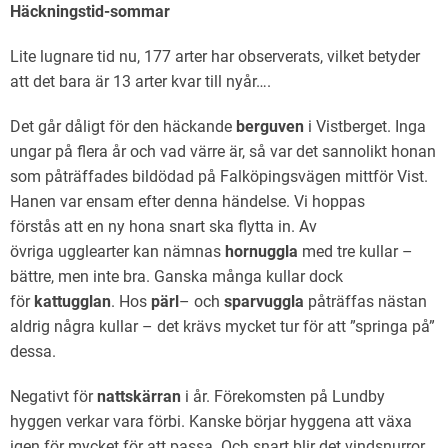
Häckningstid-sommar
Lite lugnare tid nu, 177 arter har observerats, vilket betyder
att det bara är 13 arter kvar till nyår….
Det går dåligt för den häckande
berguven
i Vistberget. Inga
ungar på flera år och vad värre är, så var det sannolikt honan
som påträffades bildödad på Falköpingsvägen mittför Vist.
Hanen var ensam efter denna händelse. Vi hoppas
förstås att en ny hona snart ska flytta in. Av
övriga ugglearter kan nämnas
hornuggla
med tre kullar –
bättre, men inte bra. Ganska många kullar dock
för
kattugglan
. Hos
pärl
– och
sparvuggla
påträffas nästan
aldrig några kullar – det krävs mycket tur för att ”springa på”
dessa.
Negativt för
nattskärran
i år. Förekomsten på Lundby
hyggen verkar vara förbi. Kanske börjar hyggena att växa
igen för mycket för att passa. Och snart blir det vindsnurror