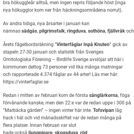
bra hökuggleår alltså, men ingen repris följande höst (inga
nya hökugglor kom ner från häckningsområdena norrut).
Av andra tidiga, nya årsarter i januari kan
nämnas
sädgås
,
pilgrimsfalk
,
ringduva
,
sothöna
,
fjällvråk
oc
Årets fågelbordsräkning ”
Vinterfåglar Inpå Knuten
” gick av
stapeln 27-30 januari och statistik från Sveriges
Ornitologiska Förening – Birdlife Sverige avslöjar att här i
kommunen deltog 73 personer vid lika många matningar
och rapporterade 4.374 fåglar av 44 arter! Läs mer här:
https://vinterfaglar.se
Redan i mitten av februari kom de första
sånglärkorna
, föga
förvånande kanske, men den 22:e var de redan uppe i 300 på
”Marbäcka gärden” – ingen vinter här inte.
Tofsvipan
låg
hack i häl och vid månadsskiftet var de redan många på
flera platser. Innan februari var slut
hade också
ljungpipare
,
skogsduva
,
röd