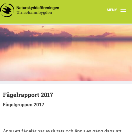
MENY
Hem
Välkommen till Ulricehamnsbygden
Verksamhetsberättelser
Ulricehamnsbygden
Styrelsen
Föreningens stadgar
Vad du kan göra
Fågelrapport 2017
Fågelgruppen
Fågelgruppen 2017
Program
Ännu ett fågelår har avslutats och ännu en gång dags att