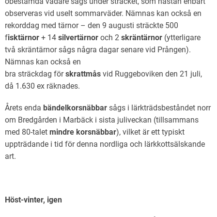
obestämda vadare sågs under sträcket, som nästan enbart
observeras vid uselt sommarväder. Nämnas kan också en
rekorddag med tärnor – den 9 augusti sträckte 500
f
isktärnor
+ 14
silvertärnor
och 2
skräntärnor
(ytterligare
två skräntärnor sågs några dagar senare vid Prången).
Nämnas kan också en
bra sträckdag för
skrattmås
vid Ruggeboviken den 21 juli,
då 1.630 ex räknades.
Årets enda
bändelkorsnäbbar
sågs i lärkträdsbeståndet norr
om Bredgården i Marbäck i sista juliveckan (tillsammans
med 80-talet
mindre korsnäbb
ar
), vilket är ett typiskt
uppträdande i tid för denna nordliga och lärkkottsälskande
art.
Höst-vinter, igen