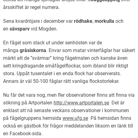
årsskiftet är regel numera.
Sena kvardröjare i december var
rödhake
,
morkulla
och
en
sävsparv
vid Mogden.
En fågel som stack ut under senhösten var de
många
gråsiskorna
. Envar som matar vinterfåglar har säkert
märkt att de ”svärmar” kring fågelmaten och kanske även
sett kringdragande småfågelflockar, som ibland blir riktigt
stora. Uppåt tusentalet i en enda flock har observerats.
Annars är väl 50-100 fåglar rätt vanliga flockstorlekar.
Nu får det vara nog, men fler observationer finns att finna via
sökning på Artportalen
http://www.artportalen.se
Det är
enklast att nå senaste veckans observationer i kommunen
på fågelgruppens hemsida
www.ufg.se
På hemsidan finns
också en gästbok för frågor meddelanden liksom en länk till
en Facebook-sida.