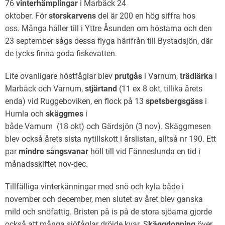
76
vinterhämplingar
i Marbäck 24
oktober. För
storsk
arvens
del är 200 en hög siffra hos
oss. Många håller till i Yttre Åsunden om höstarna och den
23 september sågs dessa flyga härifrån till Bystadsjön, där
de tycks finna goda fiskevatten.
Lite ovanligare höstfåglar blev
prutgås
i Varnum,
trädlärka
i
Marbäck och Varnum,
stjärtand
(11 ex 8 okt, tillika årets
enda) vid Ruggeboviken, en flock på 13
spetsbergsgäss
i
Humla och
skäggmes
i
både Varnum (18 okt) och Gärdsjön (3 nov). Skäggmesen
blev också årets sista nytillskott i årslistan, alltså nr 190. Ett
par
mindre sångsvanar
höll till vid Fänneslunda en tid i
månadsskiftet nov-dec.
Tillfälliga vinterkänningar med snö och kyla både i
november och december, men slutet av året blev ganska
mild och snöfattig. Bristen på is på de stora sjöarna gjorde
också att många sjöfåglar dröjde kvar. S
käggdopping
över