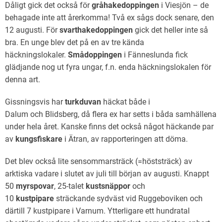
Dåligt gick det också för
g
råhakedoppingen
i Viesjön – de
behagade inte att årerkomma! Två ex sågs dock senare, den
12 augusti. För
svarthakedoppingen
gick det heller inte så
bra. En unge blev det på en av tre kända
häckningslokaler.
Smådoppingen
i Fänneslunda fick
glädjande nog ut fyra ungar, f.n. enda häckningslokalen för
denna art.
Gissningsvis har
turkduvan
häckat både i
Dalum och Blidsberg, då flera ex har setts i båda samhällena
under hela året. Kanske finns det också något häckande par
av
k
ungsfiskare
i Ätran, av rapporteringen att döma.
Det blev också lite sensommarsträck (=höststräck) av
arktiska vadare i slutet av juli till början av augusti. Knappt
50
myrspovar
, 25-talet
kustsnäppor
och
10
kustpipare
sträckande sydväst vid Ruggeboviken och
därtill 7 kustpipare i Varnum. Ytterligare ett hundratal