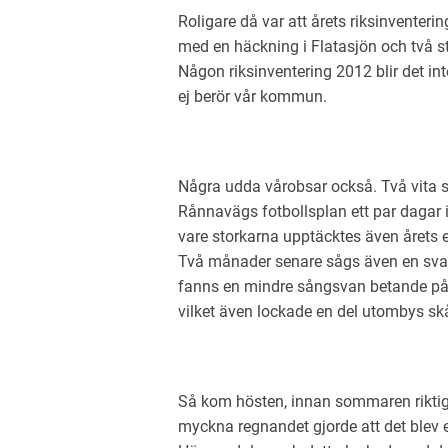
Roligare då var att årets riksinventeri
med en häckning i Flatasjön och två 
Någon riksinventering 2012 blir det in
ej berör vår kommun.
Några udda vårobsar också. Två vita st
Rånnavägs fotbollsplan ett par dagar i
vare storkarna upptäcktes även årets
Två månader senare sågs även en sva
fanns en mindre sångsvan betande på gä
vilket även lockade en del utombys skåd
Så kom hösten, innan sommaren riktigt
myckna regnandet gjorde att det blev