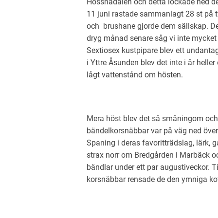
Hössnadalen och detta lockade ned de
11 juni rastade sammanlagt 28 st på 
och brushane gjorde dem sällskap. De
dryg månad senare såg vi inte mycket av
Sextiosex kustpipare blev ett undant
i Yttre Åsunden blev det inte i år helle
lågt vattenstånd om hösten.
Mera höst blev det så småningom och i 
bändelkorsnäbbar var på väg ned över 
Spaning i deras favoritträdslag, lärk, g
strax norr om Bredgården i Marbäck oc
bändlar under ett par augustiveckor.
korsnäbbar rensade de den ymniga ko