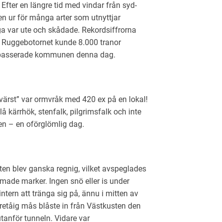
 Efter en längre tid med vindar från syd-
pen ur för många arter som utnyttjar
a var ute och skådade. Rekordsiffrorna
i Ruggebotornet kunde 8.000 tranor
al passerade kommunen denna dag.
”värst” var ormvråk med 420 ex på en lokal!
lå kärrhök, stenfalk, pilgrimsfalk och inte
en – en oförglömlig dag.
ten blev ganska regnig, vilket avspeglades
made marker. Ingen snö eller is under
tern att tränga sig på, ännu i mitten av
 tretåig mås blåste in från Västkusten den
anför tunneln. Vidare var