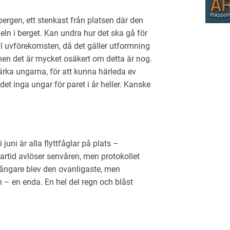
bergen, ett stenkast från platsen där den
ln i berget. Kan undra hur det ska gå för
ll uvförekomsten, då det gäller utformning
 men det är mycket osäkert om detta är nog.
ärka ungarna, för att kunna härleda ev
et inga ungar för paret i år heller. Kanske
 juni är alla flyttfåglar på plats –
gartid avlöser senvåren, men protokollet
lodsångare blev den ovanligaste, men
 – en enda. En hel del regn och blåst