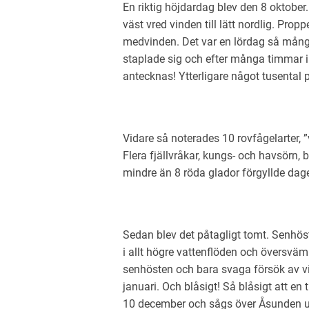
En riktig höjdardag blev den 8 oktober.
väst vred vinden till lätt nordlig. Prop
medvinden. Det var en lördag så mång
staplade sig och efter många timmar 
antecknas! Ytterligare något tusent
Vidare så noterades 10 rovfågelarter, 
Flera fjällvråkar, kungs- och havsörn, b
mindre än 8 röda glador förgyllde dag
Sedan blev det påtagligt tomt. Senhös
i allt högre vattenflöden och översväm
senhösten och bara svaga försök av vin
januari. Och blåsigt! Så blåsigt att en
10 december och sågs över Åsunden ut