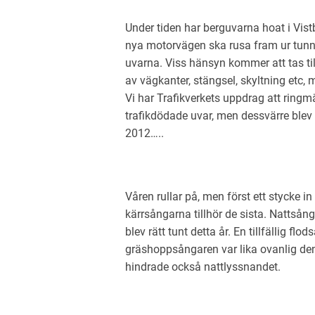
Under tiden har berguvarna hoat i Vist
nya motorvägen ska rusa fram ur tunne
uvarna. Viss hänsyn kommer att tas ti
av vägkanter, stängsel, skyltning etc,
Vi har Trafikverkets uppdrag att ringm
trafikdödade uvar, men dessvärre blev d
2012…..
Våren rullar på, men först ett stycke in i
kärrsångarna tillhör de sista. Nattsån
blev rätt tunt detta år. En tillfällig f
gräshoppsångaren var lika ovanlig den
hindrade också nattlyssnandet.