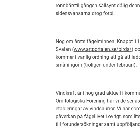
rönnbärstillgången sällsynt dålig den
sidensvansarna drog förbi.
Nog om årets fågelminnen. Knappt 11.
Svalan (
www.artportalen.se/birds/
) oc
kommer i vanlig ordning att gå att lad
småningom (troligen under februari).
Vindkraft är i hög grad aktuell i ko
Ornitologiska Förening har vi de senas
etableringar av vindsnurror. Vi har so
påverkan på fågellivet i övrigt, som l
till förundersökningar samt uppföljande