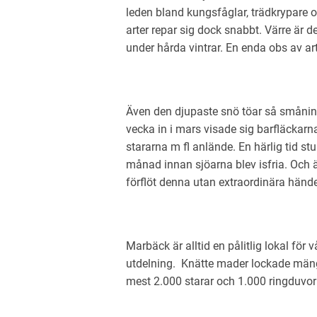
leden bland kungsfåglar, trädkrypare 
arter repar sig dock snabbt. Värre är 
under hårda vintrar. En enda obs av ar
Även den djupaste snö töar så smånin
vecka in i mars visade sig barfläckarna
stararna m fl anlände. En härlig tid s
månad innan sjöarna blev isfria. Och ä
förflöt denna utan extraordinära hände
Marbäck är alltid en pålitlig lokal för
utdelning. Knätte mader lockade mäng
mest 2.000 starar och 1.000 ringduvor