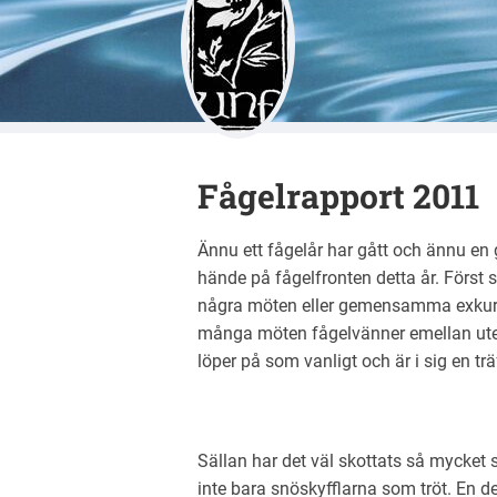
Ulricehamnsb
Fågelrapport 2011
Ännu ett fågelår har gått och ännu e
hände på fågelfronten detta år. Först 
några möten eller gemensamma exkursi
många möten fågelvänner emellan ute
löper på som vanligt och är i sig en trä
Sällan har det väl skottats så mycket
inte bara snöskyfflarna som tröt. En del