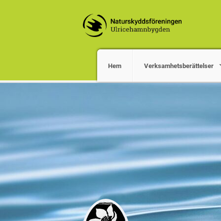
Hem
Verksamhetsberättelser
Välkommen till Ulricehamnsbygde