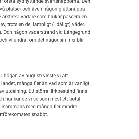
 första sydflyttande svartsnäpporna. Den
två platser och även någon gluttsnäppa
 arktiska vadare som brukar passera en
, trots en del lämpligt (=dåligt) väder.
ag. Och någon vadarstrand vid Långegrund
r och vi undrar om det någonsin mer blir
början av augusti visste vi att
landet, många fler än vad som är vanligt.
av utdelning. Ett större lärkbestånd finns
h här kunde vi se som mest ett tiotal
 Tillsammans med många fler mindre
ttförekomsten snabbt.