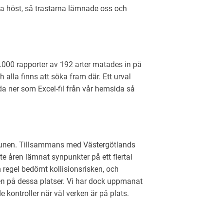
na höst, så trastarna lämnade oss och
000 rapporter av 192 arter matades in på
h alla finns att söka fram där. Ett urval
da ner som Excel-fil från vår hemsida så
mmunen. Tillsammans med Västergötlands
te åren lämnat synpunkter på ett flertal
m regel bedömt kollisionsrisken, och
iten på dessa platser. Vi har dock uppmanat
 kontroller när väl verken är på plats.