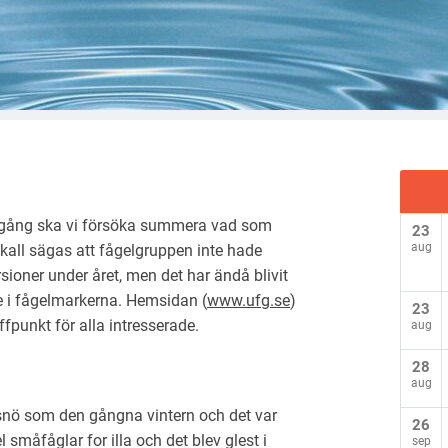
ygden
n gång ska vi försöka summera vad som
23
aug
skall sägas att fågelgruppen inte hade
oner under året, men det har ändå blivit
 i fågelmarkerna. Hemsidan (
www.ufg.se
)
23
ffpunkt för alla intresserade.
aug
28
aug
 snö som den gångna vintern och det var
26
 småfåglar for illa och det blev glest i
sep