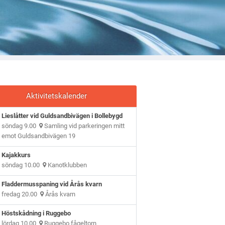
Aktivitetskalender
Lieslåtter vid Guldsandbivägen i Bollebygd
söndag 9.00
Samling vid parkeringen mitt
emot Guldsandbivägen 19
Kajakkurs
söndag 10.00
Kanotklubben
Fladdermusspaning vid Årås kvarn
fredag 20.00
Årås kvarn
Höstskådning i Ruggebo
lördag 10.00
Ruggebo fågeltorn