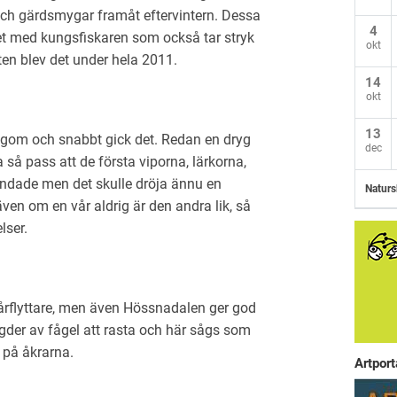
och gärdsmygar framåt eftervintern. Dessa
4
det med kungsfiskaren som också tar stryk
okt
ten blev det under hela 2011.
14
okt
13
gom och snabbt gick det. Redan en dryg
dec
 så pass att de första viporna, lärkorna,
tundade men det skulle dröja ännu en
Naturs
ven om en vår aldrig är den andra lik, så
lser.
 vårflyttare, men även Hössnadalen ger god
der av fågel att rasta och här sågs som
 på åkrarna.
Artport