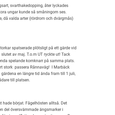
ngsart, svarthakedopping, åter lyckades
stora ungar kunde så småningom ses.
te, då valda arter (rördrom och dvärgmås)
orkar spatserade plötsligt på ett gärde vid
 slutet av maj. T.o.m UT ryckte ut! Tack
 enda spelande kornknarr på samma plats.
rt stork passera Rånnaväg! I Marbäck
rdena en längre tid ända fram till 1 juli,
are till platsen.
 hade börjat. Fågelhösten alltså. Det
 en del översvämmade ängsmarker i