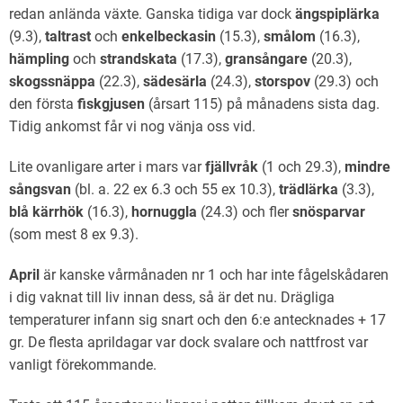
redan anlända växte. Ganska tidiga var dock
ängspiplärka
(9.3),
taltrast
och
enkelbeckasin
(15.3),
smålom
(16.3),
hämpling
och
strandskata
(17.3),
gransångare
(20.3),
skogssnäppa
(22.3),
sädesärla
(24.3),
storspov
(29.3) och
den första
fiskgjusen
(årsart 115) på månadens sista dag.
Tidig ankomst får vi nog vänja oss vid.
Lite ovanligare arter i mars var
fjällvråk
(1 och 29.3),
mindre
sångsvan
(bl. a. 22 ex 6.3 och 55 ex 10.3),
trädlärka
(3.3),
blå kärrhök
(16.3),
hornuggla
(24.3) och fler
snösparvar
(som mest 8 ex 9.3).
April
är kanske vårmånaden nr 1 och har inte fågelskådaren
i dig vaknat till liv innan dess, så är det nu. Drägliga
temperaturer infann sig snart och den 6:e antecknades + 17
gr. De flesta aprildagar var dock svalare och nattfrost var
vanligt förekommande.