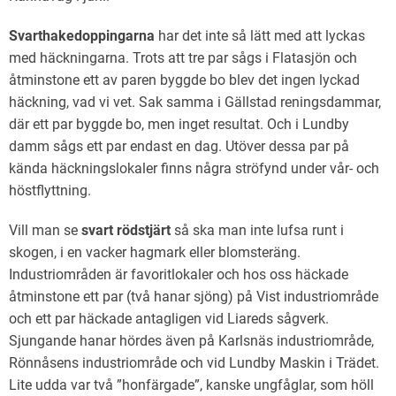
Svarthakedoppingarna
har det inte så lätt med att lyckas
med häckningarna. Trots att tre par sågs i Flatasjön och
åtminstone ett av paren byggde bo blev det ingen lyckad
häckning, vad vi vet. Sak samma i Gällstad reningsdammar,
där ett par byggde bo, men inget resultat. Och i Lundby
damm sågs ett par endast en dag. Utöver dessa par på
kända häckningslokaler finns några ströfynd under vår- och
höstflyttning.
Vill man se
svart rödstjärt
så ska man inte lufsa runt i
skogen, i en vacker hagmark eller blomsteräng.
Industriområden är favoritlokaler och hos oss häckade
åtminstone ett par (två hanar sjöng) på Vist industriområde
och ett par häckade antagligen vid Liareds sågverk.
Sjungande hanar hördes även på Karlsnäs industriområde,
Rönnåsens industriområde och vid Lundby Maskin i Trädet.
Lite udda var två ”honfärgade”, kanske ungfåglar, som höll