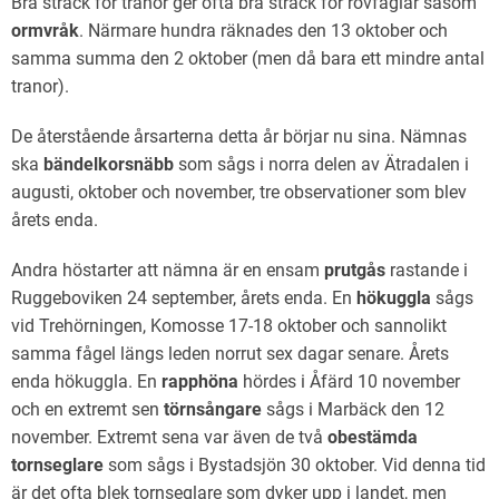
Bra sträck för tranor ger ofta bra sträck för rovfåglar såsom
ormvråk
. Närmare hundra räknades den 13 oktober och
samma summa den 2 oktober (men då bara ett mindre antal
tranor).
De återstående årsarterna detta år börjar nu sina. Nämnas
ska
bändelkorsnäbb
som sågs i norra delen av Ätradalen i
augusti, oktober och november, tre observationer som blev
årets enda.
Andra höstarter att nämna är en ensam
prutgås
rastande i
Ruggeboviken 24 september, årets enda. En
hökuggla
sågs
vid Trehörningen, Komosse 17-18 oktober och sannolikt
samma fågel längs leden norrut sex dagar senare. Årets
enda hökuggla. En
rapphöna
hördes i Åfärd 10 november
och en extremt sen
törnsångare
sågs i Marbäck den 12
november. Extremt sena var även de två
obestämda
tornseglare
som sågs i Bystadsjön 30 oktober. Vid denna tid
är det ofta blek tornseglare som dyker upp i landet, men