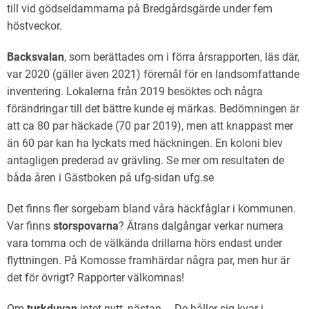
till vid gödseldammarna på Bredgårdsgärde under fem
höstveckor.
Backsvalan
, som berättades om i förra årsrapporten, läs där,
var 2020 (gäller även 2021) föremål för en landsomfattande
inventering. Lokalerna från 2019 besöktes och några
förändringar till det bättre kunde ej märkas. Bedömningen är
att ca 80 par häckade (70 par 2019), men att knappast mer
än 60 par kan ha lyckats med häckningen. En koloni blev
antagligen prederad av grävling. Se mer om resultaten de
båda åren i Gästboken på ufg-sidan ufg.se
Det finns fler sorgebarn bland våra häckfåglar i kommunen.
Var finns
storspovarna
? Ätrans dalgångar verkar numera
vara tomma och de välkända drillarna hörs endast under
flyttningen. På Komosse framhärdar några par, men hur är
det för övrigt? Rapporter välkomnas!
Om
turkduvan
intet nytt, nästan…. De håller sig kvar i