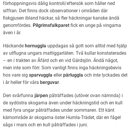
förhoppningsvis dålig kontroll/eftersök som håller ned
siffran. Det finns dock observationer i områden där
fiskgjusen ibland häckar, så fler häckningar kanske ändå
genomfördes.
Pilgrimsfalkparet
fick en unge på vingarna
även i år.
Häckande
hornuggla
uppdagas så gott som alltid med hjälp
av utflugna ungars mattiggarläten. Två kullar konstaterades
– en i trakten av Åfärd och en vid Gärdsjön. Ändå något,
men inte som förr. Som vanligt finns inga häckningsbevis
hos vare sig
sparvuggla
eller
pärluggla
och inte lyckades det
i år heller för våra
berguvar
.
Den svårfunna
järpen
påträffades (utöver ovan nämnda) i
de sydöstra skogarna även under häckningstid och en kull
med fyra ungar påträffades under sommaren. Ett känt
kärnområde är skogarna öster Humla-Trädet, där en fågel
sågs i mars och en kull påträffades i juni.