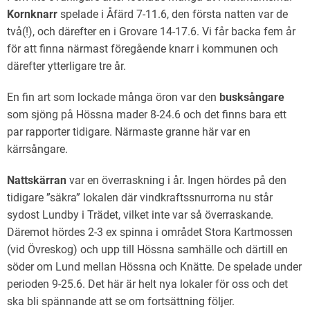
Kornknarr
spelade i Åfärd 7-11.6, den första natten var de
två(!), och därefter en i Grovare 14-17.6. Vi får backa fem år
för att finna närmast föregående knarr i kommunen och
därefter ytterligare tre år.
En fin art som lockade många öron var den
busksångare
som sjöng på Hössna mader 8-24.6 och det finns bara ett
par rapporter tidigare. Närmaste granne här var en
kärrsångare.
Nattskärran
var en överraskning i år. Ingen hördes på den
tidigare ”säkra” lokalen där vindkraftssnurrorna nu står
sydost Lundby i Trädet, vilket inte var så överraskande.
Däremot hördes 2-3 ex spinna i området Stora Kartmossen
(vid Övreskog) och upp till Hössna samhälle och därtill en
söder om Lund mellan Hössna och Knätte. De spelade under
perioden 9-25.6. Det här är helt nya lokaler för oss och det
ska bli spännande att se om fortsättning följer.