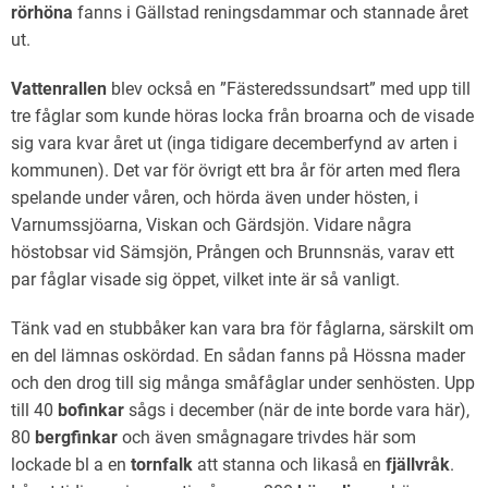
rörhöna
fanns i Gällstad reningsdammar och stannade året
ut.
Vattenrallen
blev också en ”Fästeredssundsart” med upp till
tre fåglar som kunde höras locka från broarna och de visade
sig vara kvar året ut (inga tidigare decemberfynd av arten i
kommunen). Det var för övrigt ett bra år för arten med flera
spelande under våren, och hörda även under hösten, i
Varnumssjöarna, Viskan och Gärdsjön. Vidare några
höstobsar vid Sämsjön, Prången och Brunnsnäs, varav ett
par fåglar visade sig öppet, vilket inte är så vanligt.
Tänk vad en stubbåker kan vara bra för fåglarna, särskilt om
en del lämnas oskördad. En sådan fanns på Hössna mader
och den drog till sig många småfåglar under senhösten. Upp
till 40
bofinkar
sågs i december (när de inte borde vara här),
80
bergfinkar
och även smågnagare trivdes här som
lockade bl a en
tornfalk
att stanna och likaså en
fjällvråk
.