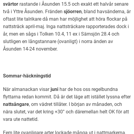
svärtor
rastande i Åsunden 15.5 och exakt ett halvår senare
två i Yttre Åsunden. Fränden
sjöorren
, bland havsänderna, är
oftast lite talrikare då man har möjlighet att höra flockar på
nattsträck april-maj. Inga nattsträckare rapporterades dock i
år, men en sågs i Tolken 10.4, 11 ex i Sämsjön 28.4 och
slutligen en långstannare (ovanligt) i norra änden av
Åsunden 14-24 november.
Sommar-häckningstid
När almanackan visar
juni
har de hos oss regelbundna
flyttarna redan kommit. Då är det läge att istället lyssna efter
nattsångare
, om vädret tillåter. I början av månaden, och
nära slutet, var det kring +30­­­° och däremellan helt OK för att
vara ute nattetid.
Fem lite ovanligare arter lockade många ut i nattmarkerna.