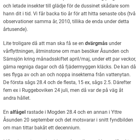
och letade insekter till glädje för de dussinet skådare som
hann dit i tid. Vi får backa tio år för att hitta senaste obs (två
observationer samma år, 2010, tillika de enda under detta
årtusende).
Lite troligare då att man ska få se en
dvärgmås
under
vårflyttningen, åtminstone om man besöker Åsunden och
Sämsjön kring månadsskiftet april/maj, under ett par veckor,
gärna regniga dagar och då fjädermyggen kläcks. De kan då
ses flyga av och an och noppa insekterna från vattenytan.
De första sågs 28.4 och de flesta, 15 ex, sågs 2.5. Därefter
fem ex i Ruggeboviken 24 juli, men då var de på väg åt
andra hållet.
En
alfågel
rastade i Mogden 28.4 och en annan i Yttre
Åsunden 20 september och det motsvarar i snitt fyndbilden
om man tittar bakåt ett decennium.