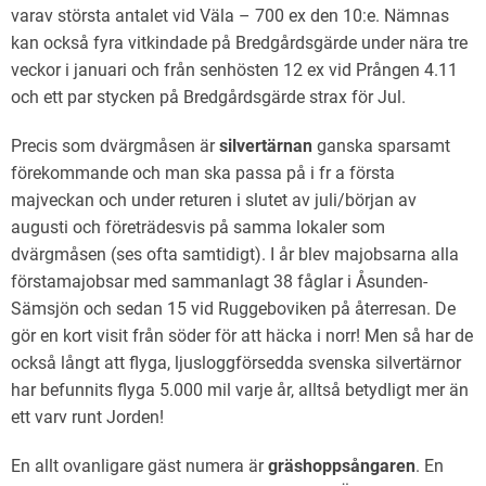
varav största antalet vid Väla – 700 ex den 10:e. Nämnas
kan också fyra vitkindade på Bredgårdsgärde under nära tre
veckor i januari och från senhösten 12 ex vid Prången 4.11
och ett par stycken på Bredgårdsgärde strax för Jul.
Precis som dvärgmåsen är
silvertärnan
ganska sparsamt
förekommande och man ska passa på i fr a första
majveckan och under returen i slutet av juli/början av
augusti och företrädesvis på samma lokaler som
dvärgmåsen (ses ofta samtidigt). I år blev majobsarna alla
förstamajobsar med sammanlagt 38 fåglar i Åsunden-
Sämsjön och sedan 15 vid Ruggeboviken på återresan. De
gör en kort visit från söder för att häcka i norr! Men så har de
också långt att flyga, ljusloggförsedda svenska silvertärnor
har befunnits flyga 5.000 mil varje år, alltså betydligt mer än
ett varv runt Jorden!
En allt ovanligare gäst numera är
gräshoppsångaren
. En