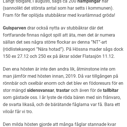
Långt tidigare, i augusti, sågs ca 200
hämplingar
här
(sannolikt det största antal som har setts i kommunen).
Fram för fler oplöjda stubbåkrar med kvarlämnad gröda!
Gulsparven
drar också nytta av stubbåkrar där det
fortfarande finnas något spill att äta, men det är numera
sällan det ses några större flockar av denna ”NT”-art
(rödlistekaregori ”Nära hotad”). På Hössna mader sågs dock
150 ex 27.12 och 250 ex på åkrar söder Flatasjön 11.12.
Den ena hösten är inte den andra lik, åtminstone inte om
man jämför med hösten innan, 2019. Då var tillgången på
rönnbär och oxelbär enorm och det blev en födoresurs för en
stor mängd
sidensvansar
,
trastar
och även för de
tallbitar
som gästade oss. I år lyste de röda bären med sin frånvaro,
de svarta likaså, och de bärätande fåglarna var få. Bara ett
viloår får vi tro.
Den milda hösten gjorde att många fåglar stannade kvar