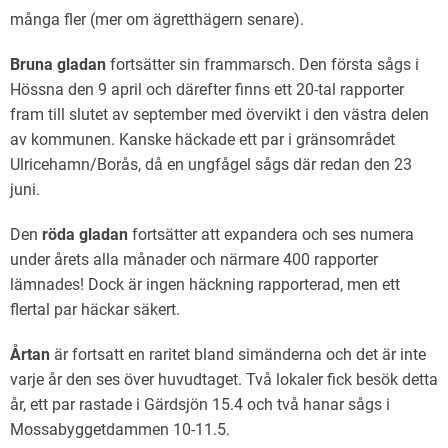
många fler (mer om ägretthägern senare).
Bruna gladan
fortsätter sin frammarsch. Den första sågs i
Hössna den 9 april och därefter finns ett 20-tal rapporter
fram till slutet av september med övervikt i den västra delen
av kommunen. Kanske häckade ett par i gränsområdet
Ulricehamn/Borås, då en ungfågel sågs där redan den 23
juni.
Den
röda gladan
fortsätter att expandera och ses numera
under årets alla månader och närmare 400 rapporter
lämnades! Dock är ingen häckning rapporterad, men ett
flertal par häckar säkert.
Årtan
är fortsatt en raritet bland simänderna och det är inte
varje år den ses över huvudtaget. Två lokaler fick besök detta
år, ett par rastade i Gärdsjön 15.4 och två hanar sågs i
Mossabyggetdammen 10-11.5.