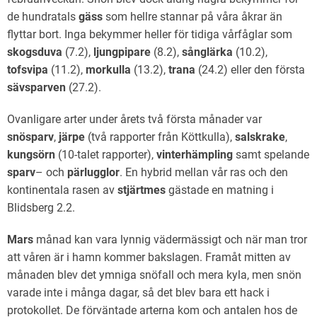
de hundratals
gäss
som hellre stannar på våra åkrar än
flyttar bort. Inga bekymmer heller för tidiga vårfåglar som
skogsduva
(7.2),
ljungpipare
(8.2),
sånglärka
(10.2),
tofsvipa
(11.2),
morkulla
(13.2),
trana
(24.2) eller den första
sävsparven
(27.2).
Ovanligare arter under årets två första månader var
snösparv
,
järpe
(två rapporter från Köttkulla),
salskrake
,
kungsörn
(10-talet rapporter),
vinterhämpling
samt spelande
sparv
– och
pärlugglor
. En hybrid mellan vår ras och den
kontinentala rasen av
stjärtmes
gästade en matning i
Blidsberg 2.2.
Mars
månad kan vara lynnig vädermässigt och när man tror
att våren är i hamn kommer bakslagen. Framåt mitten av
månaden blev det ymniga snöfall och mera kyla, men snön
varade inte i många dagar, så det blev bara ett hack i
protokollet. De förväntade arterna kom och antalen hos de