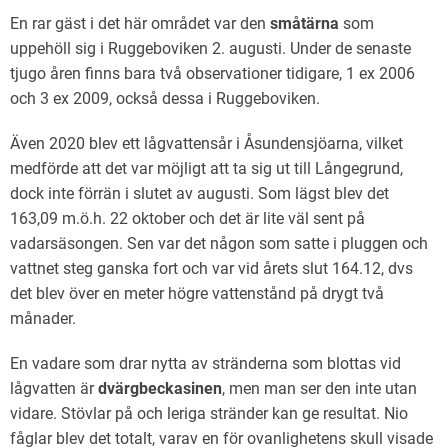
En rar gäst i det här området var den
småtärna
som
uppehöll sig i Ruggeboviken 2. augusti. Under de senaste
tjugo åren finns bara två observationer tidigare, 1 ex 2006
och 3 ex 2009, också dessa i Ruggeboviken.
Även 2020 blev ett lågvattensår i Åsundensjöarna, vilket
medförde att det var möjligt att ta sig ut till Långegrund,
dock inte förrän i slutet av augusti. Som lägst blev det
163,09 m.ö.h. 22 oktober och det är lite väl sent på
vadarsäsongen. Sen var det någon som satte i pluggen och
vattnet steg ganska fort och var vid årets slut 164.12, dvs
det blev över en meter högre vattenstånd på drygt två
månader.
En vadare som drar nytta av stränderna som blottas vid
lågvatten är
dvärgbeckasinen
, men man ser den inte utan
vidare. Stövlar på och leriga stränder kan ge resultat. Nio
fåglar blev det totalt, varav en för ovanlighetens skull visade