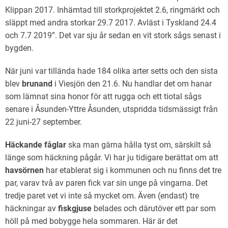
Klippan 2017. Inhämtad till storkprojektet 2.6, ringmärkt och
släppt med andra storkar 29.7 2017. Avläst i Tyskland 24.4
och 7.7 2019”. Det var sju år sedan en vit stork sågs senast i
bygden.
När juni var tillända hade 184 olika arter setts och den sista
blev
brunand
i Viesjön den 21.6. Nu handlar det om hanar
som lämnat sina honor för att rugga och ett tiotal sågs
senare i Åsunden-Yttre Åsunden, utspridda tidsmässigt från
22 juni-27 september.
Häckande fåglar
ska man gärna hålla tyst om, särskilt så
länge som häckning pågår. Vi har ju tidigare berättat om att
havsörnen
har etablerat sig i kommunen och nu finns det tre
par, varav två av paren fick var sin unge på vingarna. Det
tredje paret vet vi inte så mycket om. Även (endast) tre
häckningar av
fiskgjuse
belades och därutöver ett par som
höll på med bobygge hela sommaren. Här är det