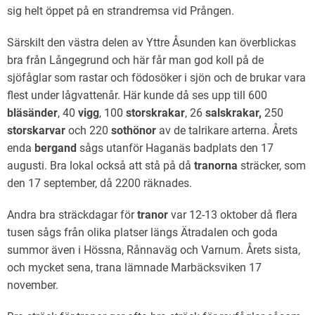
sig helt öppet på en strandremsa vid Prången.
Särskilt den västra delen av Yttre Åsunden kan överblickas
bra från Långegrund och här får man god koll på de
sjöfåglar som rastar och födosöker i sjön och de brukar vara
flest under lågvattenår. Här kunde då ses upp till 600
bläsänder
, 40
vigg
, 100
storskrakar
, 26
salskrakar,
250
storskarvar
och 220
sothönor
av de talrikare arterna. Årets
enda
bergand
sågs utanför Haganäs badplats den 17
augusti. Bra lokal också att stå på då
tranorna
sträcker, som
den 17 september, då 2200 räknades.
Andra bra sträckdagar för
tranor
var 12-13 oktober då flera
tusen sågs från olika platser längs Ätradalen och goda
summor även i Hössna, Rånnaväg och Varnum. Årets sista,
och mycket sena, trana lämnade Marbäcksviken 17
november.