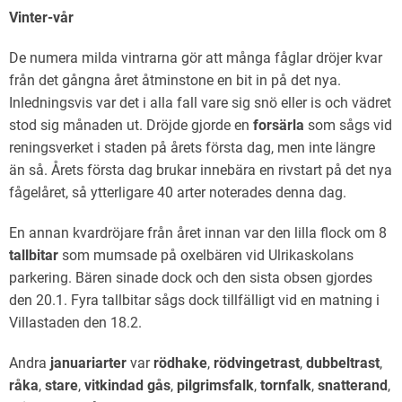
Vinter-vår
De numera milda vintrarna gör att många fåglar dröjer kvar
från det gångna året åtminstone en bit in på det nya.
Inledningsvis var det i alla fall vare sig snö eller is och vädret
stod sig månaden ut. Dröjde gjorde en
forsärla
som sågs vid
reningsverket i staden på årets första dag, men inte längre
än så. Årets första dag brukar innebära en rivstart på det nya
fågelåret, så ytterligare 40 arter noterades denna dag.
En annan kvardröjare från året innan var den lilla flock om 8
tallbitar
som mumsade på oxelbären vid Ulrikaskolans
parkering. Bären sinade dock och den sista obsen gjordes
den 20.1. Fyra tallbitar sågs dock tillfälligt vid en matning i
Villastaden den 18.2.
Andra
januariarter
var
rödhake
,
rödvingetrast
,
dubbeltrast
,
råka
,
stare
,
vitkindad gås
,
pilgrimsfalk
,
tornfalk
,
snatterand
,