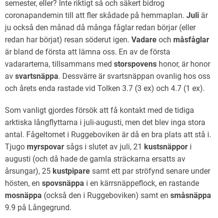
semester, eller? Inte riktigt så och säkert bidrog
coronapandemin till att fler skådade på hemmaplan.
Juli
är
ju också den månad då många fåglar redan börjar (eller
redan har börjat) resan söderut igen.
Vadare
och
måsfåglar
är bland de första att lämna oss. En av de första
vadararterna, tillsammans med
storspovens
honor, är honor
av
svartsnäppa
. Dessvärre är svartsnäppan ovanlig hos oss
och årets enda rastade vid Tolken 3.7 (3 ex) och 4.7 (1 ex).
Som vanligt gjordes försök att få kontakt med de tidiga
arktiska långflyttarna i juli-augusti, men det blev inga stora
antal. Fågeltornet i Ruggeboviken är då en bra plats att stå i.
Tjugo
myrspovar
sågs i slutet av juli, 21
kustsnäppor
i
augusti (och då hade de gamla sträckarna ersatts av
årsungar), 25
kustpipare
samt ett par ströfynd senare under
hösten, en
spovsnäppa
i en kärrsnäppeflock, en rastande
mosnäppa
(också den i Ruggeboviken) samt en
småsnäppa
9.9 på Långegrund.