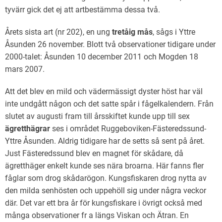
tyvärr gick det ej att artbestämma dessa två.
Årets sista art (nr 202), en ung
tretåig mås
, sågs i Yttre
Åsunden 26 november. Blott två observationer tidigare under
2000-talet: Åsunden 10 december 2011 och Mogden 18
mars 2007.
Att det blev en mild och vädermässigt dyster höst har väl
inte undgått någon och det satte spår i fågelkalendern. Från
slutet av augusti fram till årsskiftet kunde upp till sex
ägretthägrar
ses i området Ruggeboviken-Fästeredssund-
Yttre Åsunden. Aldrig tidigare har de setts så sent på året.
Just Fästeredssund blev en magnet för skådare, då
ägretthäger enkelt kunde ses nära broarna. Här fanns fler
fåglar som drog skådarögon. Kungsfiskaren drog nytta av
den milda senhösten och uppehöll sig under några veckor
där. Det var ett bra år för kungsfiskare i övrigt också med
många observationer fr a längs Viskan och Ätran. En