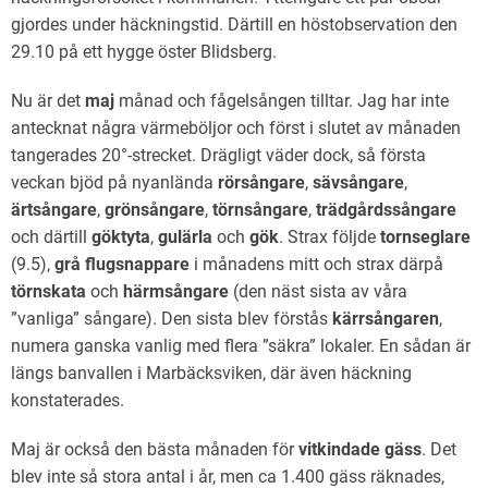
gjordes under häckningstid. Därtill en höstobservation den
29.10 på ett hygge öster Blidsberg.
Nu är det
maj
månad och fågelsången tilltar. Jag har inte
antecknat några värmeböljor och först i slutet av månaden
tangerades 20°-strecket. Drägligt väder dock, så första
veckan bjöd på nyanlända
rörsångare
,
sävsångare
,
ärtsångare
,
grönsångare
,
törnsångare
,
trädgårdssångare
och därtill
göktyta
,
gulärla
och
gök
. Strax följde
tornseglare
(9.5),
grå flugsnappare
i månadens mitt och strax därpå
törnskata
och
härmsångare
(den näst sista av våra
”vanliga” sångare). Den sista blev förstås
kärrsångaren
,
numera ganska vanlig med flera ”säkra” lokaler. En sådan är
längs banvallen i Marbäcksviken, där även häckning
konstaterades.
Maj är också den bästa månaden för
vitkindade gäss
. Det
blev inte så stora antal i år, men ca 1.400 gäss räknades,