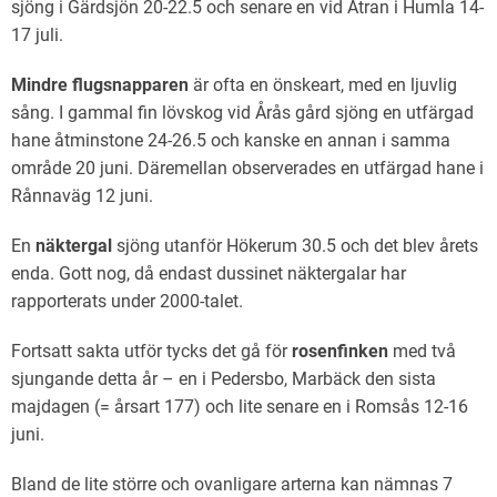
sjöng i Gärdsjön 20-22.5 och senare en vid Ätran i Humla 14-
17 juli.
Mindre flugsnapparen
är ofta en önskeart, med en ljuvlig
sång. I gammal fin lövskog vid Årås gård sjöng en utfärgad
hane åtminstone 24-26.5 och kanske en annan i samma
område 20 juni. Däremellan observerades en utfärgad hane i
Rånnaväg 12 juni.
En
näktergal
sjöng utanför Hökerum 30.5 och det blev årets
enda. Gott nog, då endast dussinet näktergalar har
rapporterats under 2000-talet.
Fortsatt sakta utför tycks det gå för
rosenfinken
med två
sjungande detta år – en i Pedersbo, Marbäck den sista
majdagen (= årsart 177) och lite senare en i Romsås 12-16
juni.
Bland de lite större och ovanligare arterna kan nämnas 7