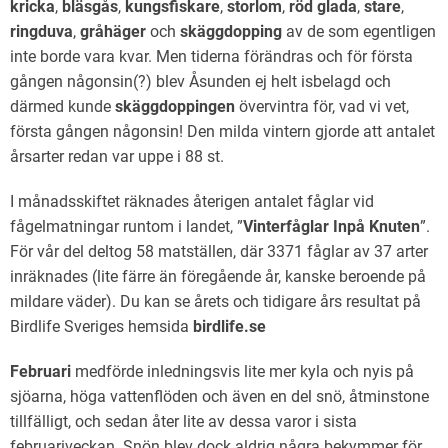
kricka
,
bläsgås
,
kungsfiskare
,
storlom
,
röd glada
,
stare
,
ringduva
,
gråhäger
och
skäggdopping
av de som egentligen
inte borde vara kvar. Men tiderna förändras och för första
gången någonsin(?) blev Åsunden ej helt isbelagd och
därmed kunde
skäggdoppingen
övervintra för, vad vi vet,
första gången någonsin! Den milda vintern gjorde att antalet
årsarter redan var uppe i 88 st.
I månadsskiftet räknades återigen antalet fåglar vid
fågelmatningar runtom i landet, ”
Vinterfåglar Inpå Knuten
”.
För vår del deltog 58 matställen, där 3371 fåglar av 37 arter
inräknades (lite färre än föregående år, kanske beroende på
mildare väder). Du kan se årets och tidigare års resultat på
Birdlife Sveriges hemsida
birdlife.se
Februari
medförde inledningsvis lite mer kyla och nyis på
sjöarna, höga vattenflöden och även en del snö, åtminstone
tillfälligt, och sedan åter lite av dessa varor i sista
februariveckan. Snön blev dock aldrig några bekymmer för