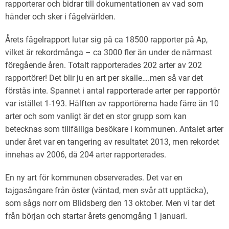
rapporterar och bidrar till dokumentationen av vad som
händer och sker i fågelvärlden.
Årets fågelrapport lutar sig på ca 18500 rapporter på Ap,
vilket är rekordmånga – ca 3000 fler än under de närmast
föregående åren. Totalt rapporterades 202 arter av 202
rapportörer! Det blir ju en art per skalle….men så var det
förstås inte. Spannet i antal rapporterade arter per rapportör
var istället 1-193. Hälften av rapportörerna hade färre än 10
arter och som vanligt är det en stor grupp som kan
betecknas som tillfälliga besökare i kommunen. Antalet arter
under året var en tangering av resultatet 2013, men rekordet
innehas av 2006, då 204 arter rapporterades.
En ny art för kommunen observerades. Det var en
tajgasångare från öster (väntad, men svår att upptäcka),
som sågs norr om Blidsberg den 13 oktober. Men vi tar det
från början och startar årets genomgång 1 januari.