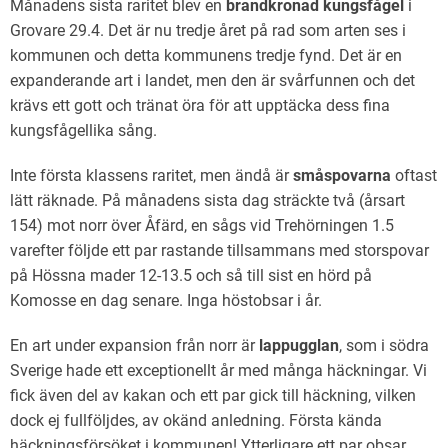
Månadens sista raritet blev en
brandkronad kungsfågel
i
Grovare 29.4. Det är nu tredje året på rad som arten ses i
kommunen och detta kommunens tredje fynd. Det är en
expanderande art i landet, men den är svårfunnen och det
krävs ett gott och tränat öra för att upptäcka dess fina
kungsfågellika sång.
Inte första klassens raritet, men ändå är
småspovarna
oftast
lätt räknade. På månadens sista dag sträckte två (årsart
154) mot norr över Åfärd, en sågs vid Trehörningen 1.5
varefter följde ett par rastande tillsammans med storspovar
på Hössna mader 12-13.5 och så till sist en hörd på
Komosse en dag senare. Inga höstobsar i år.
En art under expansion från norr är
lappugglan
, som i södra
Sverige hade ett exceptionellt år med många häckningar. Vi
fick även del av kakan och ett par gick till häckning, vilken
dock ej fullföljdes, av okänd anledning. Första kända
häckningsförsöket i kommunen! Ytterligare ett par obsar