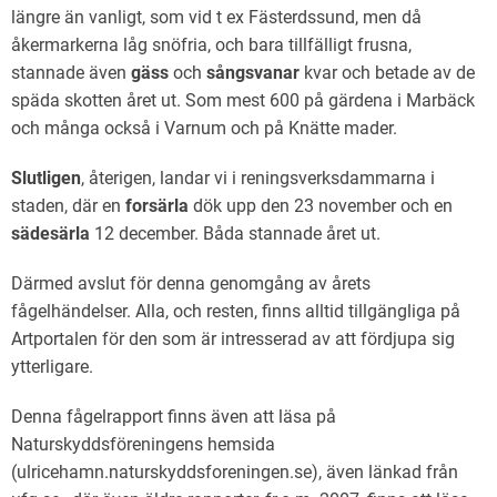
längre än vanligt, som vid t ex Fästerdssund, men då
åkermarkerna låg snöfria, och bara tillfälligt frusna,
stannade även
gäss
och
sångsvanar
kvar och betade av de
späda skotten året ut. Som mest 600 på gärdena i Marbäck
och många också i Varnum och på Knätte mader.
Slutligen
, återigen, landar vi i reningsverksdammarna i
staden, där en
forsärla
dök upp den 23 november och en
sädesärla
12 december. Båda stannade året ut.
Därmed avslut för denna genomgång av årets
fågelhändelser. Alla, och resten, finns alltid tillgängliga på
Artportalen för den som är intresserad av att fördjupa sig
ytterligare.
Denna fågelrapport finns även att läsa på
Naturskyddsföreningens hemsida
(ulricehamn.naturskyddsforeningen.se), även länkad från