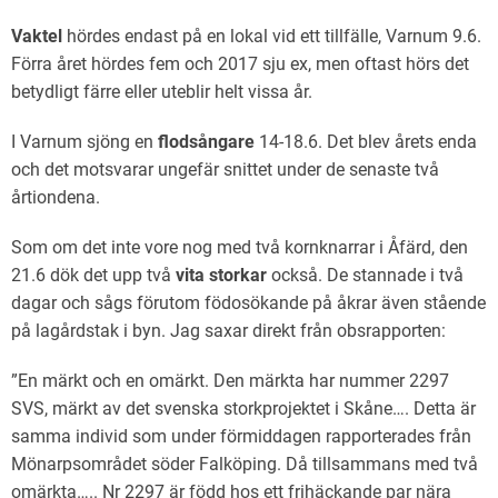
Vaktel
hördes endast på en lokal vid ett tillfälle, Varnum 9.6.
Förra året hördes fem och 2017 sju ex, men oftast hörs det
betydligt färre eller uteblir helt vissa år.
I Varnum sjöng en
flodsångare
14-18.6. Det blev årets enda
och det motsvarar ungefär snittet under de senaste två
årtiondena.
Som om det inte vore nog med två kornknarrar i Åfärd, den
21.6 dök det upp två
vita storkar
också. De stannade i två
dagar och sågs förutom födosökande på åkrar även stående
på lagårdstak i byn. Jag saxar direkt från obsrapporten:
”En märkt och en omärkt. Den märkta har nummer 2297
SVS, märkt av det svenska storkprojektet i Skåne…. Detta är
samma individ som under förmiddagen rapporterades från
Mönarpsområdet söder Falköping. Då tillsammans med två
omärkta….. Nr 2297 är född hos ett frihäckande par nära