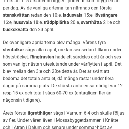
Trots att 115 årsarter nu ligger i potten tillkom drygt en art
per dag. Av de vanliga arterna kan nämnas den första
stenskvättan
redan den 10:e,
ladusvala
15:e,
lövsångare
16:e,
hussvala
18:e,
trädpiplärka
20:e,
svarthätta
21:e och
buskskvätta
den 23 april.
De ovanligare aprilarterna blev många. Vårens fyra
stenfalkar
sågs alla i april, medan sex sedan tillkom under
höststräcket.
Ringtrasten
hade ett särdeles gott år och ses
som vanligt nästan uteslutande under vårflytten i april. Det
blev mellan den 3:e och 28:e detta år. Det är svårt att
bedöma det totala antalet, då många rastar under flera
dagar på samma plats. De största antalen samtidigt var 12
resp 15 ex och totalt sågs 60-70 ex (antagligen fler än
någonsin tidigare).
Årets första
ägretthäger
sågs i Varnum 6.4 och skulle följas
av fler. Under våren även i Mossabyggetdammen i Knätte
och i Ätran i Dalum och senare under sommar-höst av