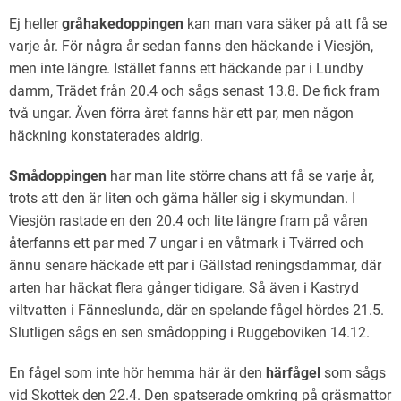
Ej heller
gråhakedoppingen
kan man vara säker på att få se
varje år. För några år sedan fanns den häckande i Viesjön,
men inte längre. Istället fanns ett häckande par i Lundby
damm, Trädet från 20.4 och sågs senast 13.8. De fick fram
två ungar. Även förra året fanns här ett par, men någon
häckning konstaterades aldrig.
Smådoppingen
har man lite större chans att få se varje år,
trots att den är liten och gärna håller sig i skymundan. I
Viesjön rastade en den 20.4 och lite längre fram på våren
återfanns ett par med 7 ungar i en våtmark i Tvärred och
ännu senare häckade ett par i Gällstad reningsdammar, där
arten har häckat flera gånger tidigare. Så även i Kastryd
viltvatten i Fänneslunda, där en spelande fågel hördes 21.5.
Slutligen sågs en sen smådopping i Ruggeboviken 14.12.
En fågel som inte hör hemma här är den
härfågel
som sågs
vid Skottek den 22.4. Den spatserade omkring på gräsmattor