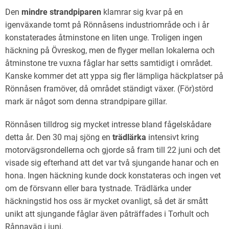
Den
mindre strandpiparen
klamrar sig kvar på en
igenväxande tomt på Rönnåsens industriområde och i år
konstaterades åtminstone en liten unge. Troligen ingen
häckning på Övreskog, men de flyger mellan lokalerna och
åtminstone tre vuxna fåglar har setts samtidigt i området.
Kanske kommer det att yppa sig fler lämpliga häckplatser på
Rönnåsen framöver, då området ständigt växer. (För)störd
mark är något som denna strandpipare gillar.
Rönnåsen tilldrog sig mycket intresse bland fågelskådare
detta år. Den 30 maj sjöng en
trädlärka
intensivt kring
motorvägsrondellerna och gjorde så fram till 22 juni och det
visade sig efterhand att det var två sjungande hanar och en
hona. Ingen häckning kunde dock konstateras och ingen vet
om de försvann eller bara tystnade. Trädlärka under
häckningstid hos oss är mycket ovanligt, så det är smått
unikt att sjungande fåglar även påträffades i Torhult och
Rånnaväg i juni.