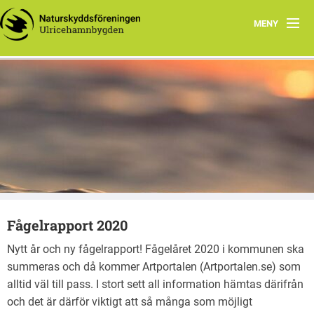
MENY
Hem
Välkommen till Ulricehamnsbygden
Verksamhetsberättelser
Ulricehamnsbygden
Styrelsen
Föreningens stadgar
Vad du kan göra
Fågelrapport 2020
Fågelgruppen
Nytt år och ny fågelrapport! Fågelåret 2020 i kommunen ska
Program
summeras och då kommer Artportalen (Artportalen.se) som
alltid väl till pass. I stort sett all information hämtas därifrån
och det är därför viktigt att så många som möjligt